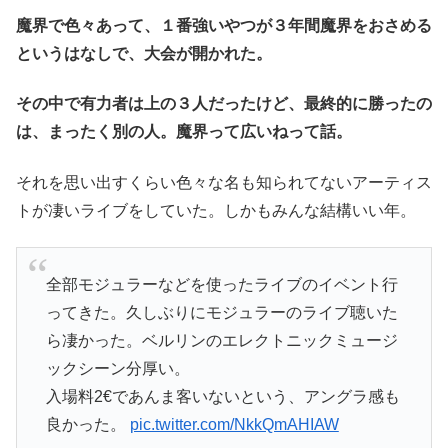
魔界で色々あって、１番強いやつが３年間魔界をおさめる
というはなしで、大会が開かれた。
その中で有力者は上の３人だったけど、最終的に勝ったの
は、まったく別の人。魔界って広いねって話。
それを思い出すくらい色々な名も知られてないアーティス
トが凄いライブをしていた。しかもみんな結構いい年。
全部モジュラーなどを使ったライブのイベント行
ってきた。久しぶりにモジュラーのライブ聴いた
ら凄かった。ベルリンのエレクトニックミュージ
ックシーン分厚い。
入場料2€であんま客いないという、アングラ感も
良かった。
pic.twitter.com/NkkQmAHIAW