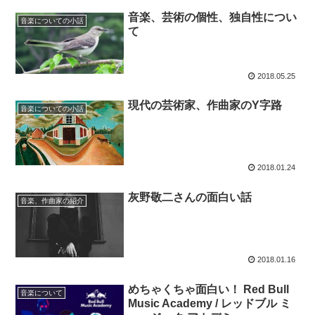
音楽、芸術の個性、独自性につい
音楽についての小話
て
2018.05.25
現代の芸術家、作曲家のY字路
音楽についての小話
2018.01.24
灰野敬二さんの面白い話
音楽、作曲家の紹介
2018.01.16
めちゃくちゃ面白い！ Red Bull
音楽について
Music Academy / レッドブル ミ