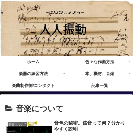
ホーム
色々な作曲方法
楽器の練習方法
本、機材、音楽
楽曲制作例/コンタクト
記事一覧
音楽について
音色の秘密。倍音って何？分かり
音楽について
やすく説明