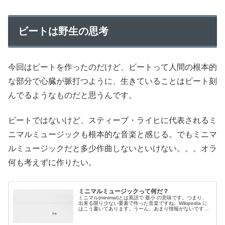
ビートは野生の思考
今回はビートを作ったのだけど、ビートって人間の根本的
な部分で心臓が脈打つように、生きていることはビート刻
んでるようなものだと思うんです。
ビートではないけど、スティーブ・ライヒに代表されるミ
ニマルミュージックも根本的な音楽と感じる。でもミニマ
ルミュージックだと多少作曲しないといけない。。。オラ
何も考えずに作りたい。
ミニマルミュージックって何だ？
ミニマル(minimal)とは英語で 最小 の意味です。つまり、
出来る限り少ない要素で作った音楽ですね。Wikipedia に
はこう書いてあります。うーん、あまり情報がないです
ね。 ミニマルミュージックは非常に単純ながら、凄く...