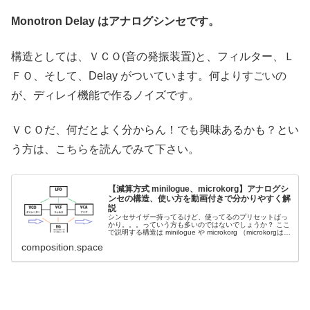
Monotron Delay はアナログシンセです。
構造としては、ＶＣＯ(音の発振装置)と、フィルター、Ｌ
ＦＯ、そして、Delay がついています。何よりすごいの
が、ディレイ機能で作るノイズです。
ＶＣＯだ、何だとよく分からん！でも興味あるかも？とい
う方は、こちらを読んでみて下さい。
【減算方式 minilogue、microkorg】アナログシ
ンセの構造、使い方を動画付きで分かりやすく解
説
シンセサイザー持ってるけど、使ってるのプリセットばっ
かり。。。っていう方も多いのではないでしょうか？ ここ
で説明する構造は minilogue や microkorg （microkorgはア
ナログモデリング）などで使...
composition.space