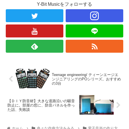
Y-Bit Musicをフォローする
Teenage engineering/ ティーンエージエ
ンジニアリングのPOシリーズ。おすすめ
の3台
【ＤＩＹ防音材】大きな道路沿いの騒音
防止に。部屋の窓に、防音パネルを作っ
た話、失敗談
ホーム
色々な作曲方法をみる
電子音楽の作り方