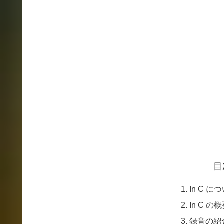
目
In C に
In C の
録音の紹