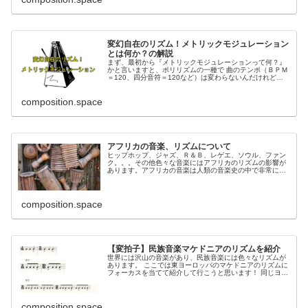
変幻自在のリズム！メトリックモジュレーション
とは何か？の解説
まず、最初から『メトリックモジュレーションって何？』
かと言いますと、ポリリズムの一種で 曲のテンポ（ＢＰＭ
＝120、四分音符＝120など）は変わらないんだけれど、
音符割りを変えて、テンポが変わったかのように聴かせる
技です。 ...
composition.space
アフリカの音楽、リズムについて
ヒップホップ、ジャズ、Ｒ＆Ｂ、レゲエ、ソウル、ファン
ク。。。その他色々な音楽にはアフリカのリズムの影響が
あります。アフリカの音楽は人類の音楽史の中で非常に重
要な音楽なのです。 それでそのアフリカンリズム！アフリ
カの音楽について...
composition.space
【変拍子】民族音楽マケドニアのリズムを紹介
世界には沢山の音楽があり、民族音楽には色々なリズムが
あります。 ここでは東ヨーロッパのマケドニアのリズムに
フォーカスを当てて紹介して行こうと思います！ 同じヨー
ロッパでも私たちの親しみのあるクラシックと全然違うリ
ズムで面...
composition.space