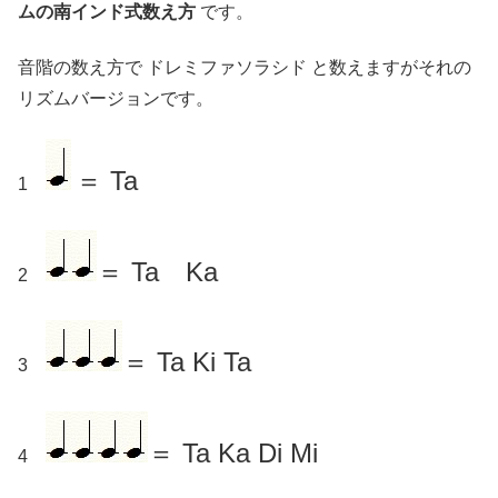
ムの南インド式数え方
です。
音階の数え方で ドレミファソラシド と数えますがそれの
リズムバージョンです。
＝ Ta
1
＝ Ta Ka
2
＝ Ta Ki Ta
3
＝ Ta Ka Di Mi
4