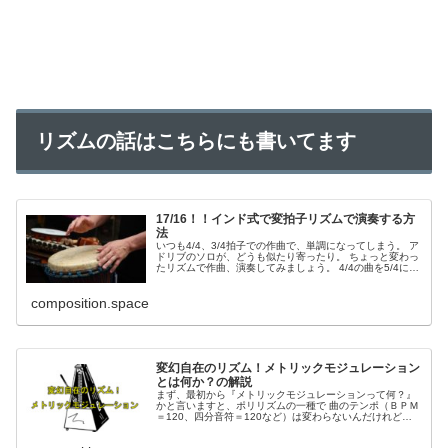
リズムの話はこちらにも書いてます
17/16！！インド式で変拍子リズムで演奏する方
法
いつも4/4、3/4拍子での作曲で、単調になってしまう。 ア
ドリブのソロが、どうも似たり寄ったり。 ちょっと変わっ
たリズムで作曲、演奏してみましょう。 4/4の曲を5/4にし
てみたりすると雰囲気が変...
composition.space
変幻自在のリズム！メトリックモジュレーション
とは何か？の解説
まず、最初から『メトリックモジュレーションって何？』
かと言いますと、ポリリズムの一種で 曲のテンポ（ＢＰＭ
＝120、四分音符＝120など）は変わらないんだけれど、
音符割りを変えて、テンポが変わったかのように聴かせる
技です。 ...