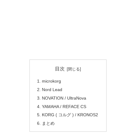
目次
microkorg
Nord Lead
NOVATION / UltraNova
YAMAHA / REFACE CS
KORG ( コルグ ) / KRONOS2
まとめ