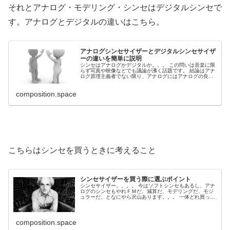
それとアナログ・モデリング・シンセはデジタルシンセで
す。アナログとデジタルの違いはこちら。
アナログシンセサイザーとデジタルシンセサイザ
ーの違いを簡単に説明
シンセはアナログかデジタルか。。。 この問いは音楽に限
らず写真や映像などでも議論が沸く話題です。 結論はアナ
ログ原理主義者でない限り、アナログにはアナログの良さ
が、デジタルにはデジタルの良さがあるよね。となりま
す...
composition.space
こちらはシンセを買うときに考えること
シンセサイザーを買う際に選ぶポイント
シンセサイザー。。。。 今はソフトシンセもあるし、アナ
ログのシンセもやれＦＭだ、減算だ、モデリングだ、モジ
ュラーだ、となにやら沢山あります。。。 一体どれ買った
らいいんだよ！！ となるのは至極当然のこと。そんなあ
な...
composition.space