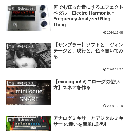
何でも狂った音にするエフェクト
楽器、機材のはなし
ペダル Electro Harmonix ｰ
Frequency Analyzer/ Ring
Thing
2020.12.08
【サンプラー】ソフトと、ヴィン
楽器、機材のはなし
テージと、現行と。色々書いてみ
る
2020.11.27
【minilogue/ ミニローグの使い
楽器、機材のはなし
方】スネアを作る
2020.10.19
アナログミキサーとデジタルミキ
楽器、機材のはなし
サー の違いを簡単に説明