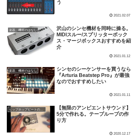
う
2021.02.07
沢山のシンセ機材を同時に操る。
楽器、機材のはなし
MIDIスルー/スプリッターボック
ス・マージボックスおすすめを紹
介
2021.01.12
シンセのシーケンサーを買うなら
楽器、機材のはなし
『Arturia Beatstep Pro』が最強
なのでおすすめしたい
2021.01.11
【無限のアンビエントサウンド】
ヒップホップビートの作り方
5分で作れる。テープループの作
り方
2020.12.17